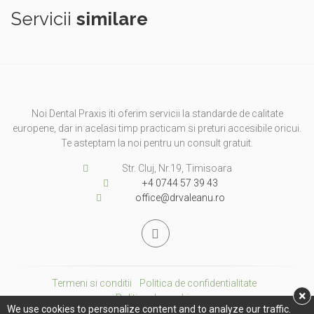
Servicii
similare
Noi Dental Praxis iti oferim servicii la standarde de calitate
europene, dar in acelasi timp practicam si preturi accesibile oricui.
Te asteptam la noi pentru un consult gratuit.
Str. Cluj, Nr.19, Timisoara
+4 0744 57 39 43
office@drvaleanu.ro
Termeni si conditii
Politica de confidentialitate
×
Politica de cookies
We use cookies to personalize content and to analyze our traffic.