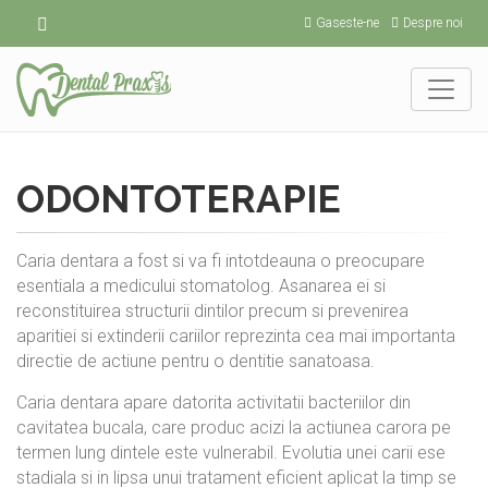
Gaseste-ne
Despre noi
ODONTOTERAPIE
Caria dentara a fost si va fi intotdeauna o preocupare
esentiala a medicului stomatolog. Asanarea ei si
reconstituirea structurii dintilor precum si prevenirea
aparitiei si extinderii cariilor reprezinta cea mai importanta
directie de actiune pentru o dentitie sanatoasa.
Caria dentara apare datorita activitatii bacteriilor din
cavitatea bucala, care produc acizi la actiunea carora pe
termen lung dintele este vulnerabil. Evolutia unei carii ese
stadiala si in lipsa unui tratament eficient aplicat la timp se