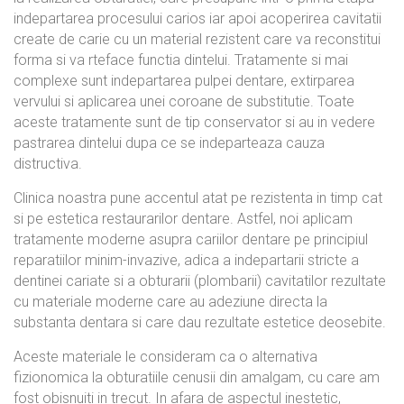
indepartarea procesului carios iar apoi acoperirea cavitatii
create de carie cu un material rezistent care va reconstitui
forma si va rteface functia dintelui. Tratamente si mai
complexe sunt indepartarea pulpei dentare, extirparea
vervului si aplicarea unei coroane de substitutie. Toate
aceste tratamente sunt de tip conservator si au in vedere
pastrarea dintelui dupa ce se indeparteaza cauza
distructiva.
Clinica noastra pune accentul atat pe rezistenta in timp cat
si pe estetica restaurarilor dentare. Astfel, noi aplicam
tratamente moderne asupra cariilor dentare pe principiul
reparatiilor minim-invazive, adica a indepartarii stricte a
dentinei cariate si a obturarii (plombarii) cavitatilor rezultate
cu materiale moderne care au adeziune directa la
substanta dentara si care dau rezultate estetice deosebite.
Aceste materiale le consideram ca o alternativa
fizionomica la obturatiile cenusii din amalgam, cu care am
fost obisnuiti in trecut. In afara de aspectul inestetic,