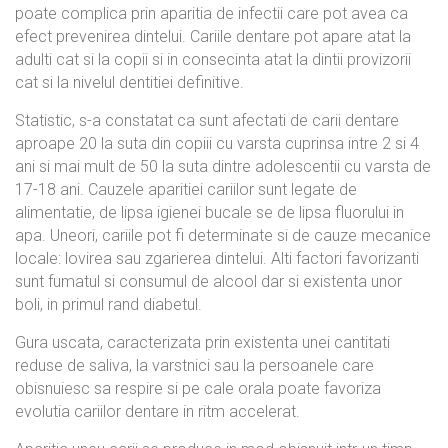
poate complica prin aparitia de infectii care pot avea ca
efect prevenirea dintelui. Cariile dentare pot apare atat la
adulti cat si la copii si in consecinta atat la dintii provizorii
cat si la nivelul dentitiei definitive.
Statistic, s-a constatat ca sunt afectati de carii dentare
aproape 20 la suta din copiii cu varsta cuprinsa intre 2 si 4
ani si mai mult de 50 la suta dintre adolescentii cu varsta de
17-18 ani. Cauzele aparitiei cariilor sunt legate de
alimentatie, de lipsa igienei bucale se de lipsa fluorului in
apa. Uneori, cariile pot fi determinate si de cauze mecanice
locale: lovirea sau zgarierea dintelui. Alti factori favorizanti
sunt fumatul si consumul de alcool dar si existenta unor
boli, in primul rand diabetul.
Gura uscata, caracterizata prin existenta unei cantitati
reduse de saliva, la varstnici sau la persoanele care
obisnuiesc sa respire si pe cale orala poate favoriza
evolutia cariilor dentare in ritm accelerat.