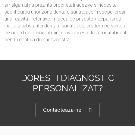
amalgamul nu prezinta proprietati adezive si necesita
sacrificarea unor zone dentare sanatoase in scopul crearii
unor cavitati retentive. In ceea ce priveste indepartarea
inutila a substantei dentare sanatoase, credem ca sunteti
de acord ca principiul minim invaziv este tratamentul ideal
pentru dantura dumneavoastra.
DORESTI DIAGNOSTIC
PERSONALIZAT?
Contacteaza-ne