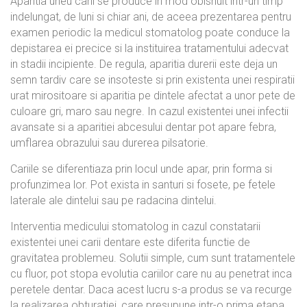
Aparitia uneu carii se produce in mod obisnuit intr-un timp
indelungat, de luni si chiar ani, de aceea prezentarea pentru
examen periodic la medicul stomatolog poate conduce la
depistarea ei precice si la instituirea tratamentului adecvat
in stadii incipiente. De regula, aparitia durerii este deja un
semn tardiv care se insoteste si prin existenta unei respiratii
urat mirositoare si aparitia pe dintele afectat a unor pete de
culoare gri, maro sau negre. In cazul existentei unei infectii
avansate si a aparitiei abcesului dentar pot apare febra,
umflarea obrazului sau durerea pilsatorie.
Cariile se diferentiaza prin locul unde apar, prin forma si
profunzimea lor. Pot exista in santuri si fosete, pe fetele
laterale ale dintelui sau pe radacina dintelui.
Interventia medicului stomatolog in cazul constatarii
existentei unei carii dentare este diferita functie de
gravitatea problemeu. Solutii simple, cum sunt tratamentele
cu fluor, pot stopa evolutia cariilor care nu au penetrat inca
peretele dentar. Daca acest lucru s-a produs se va recurge
la realizarea obturatiei, care presupune intr-o prima etapa