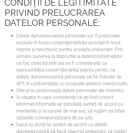
CONDIŢII DE LEGITIMITATE
PRIVIND PRELUCRAREA
DATELOR PERSONALE:
Datele dumneavoastră personale vor fi prelucrate
exclusiv în baza consimțământului acordat în mod
expres şi neechivoc pentru aceasta prelucrare. Prin
urmare, punerea la dispozitie a datelor/informațiilor
ce fac obiectul site-ului va fi considerată ca
reprezentând consimțământul expres pentru ca
datele dumneavoastră personale să fie folosite de
APT, în conformitate cu scopurile anterior menţionate;
Site-ul nu prelucrează datele personale ale minorilor;
În situația în care considerați că ați fost corect
informat/informată iar totodată sunteți de acord cu
mențiunile și scopurile de mai sus, vă rugăm să bifați
opțiunile corespunzătoare de pe site;
Dacă nu doriţi/nu sunteti de acord ca datele
dumneavoastră să facă obiectul prelucrării, vă rugăm