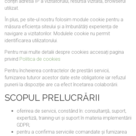
conțin adresa IP a vizitatorului, resursa vizitată, browserul
utilizat.
În plus, pe site-ul nostru folosim module cookie pentru a
măsura eficiența siteului și a îmbunătăți experiența de
navigare a vizitatorilor. Modulele cookie nu permit
identificarea utilizatorului.
Pentru mai multe detalii despre cookies accesați pagina
privind
Politica de cookies
Pentru încheierea contractelor de prestări servicii,
furnizarea tuturor acestor date este obligatorie iar refuzul
punerii la dispoziție are ca efect încetarea colaborării.
SCOPUL PRELUCRĂRII
oferirea de servicii, constând în: consultanță, suport,
expertiză, training-uri și suport în materia implementării
GDPR;
pentru a confirma serviciile comandate și furnizarea