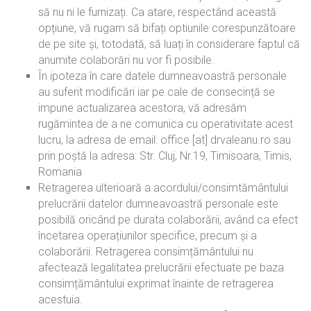
să nu ni le furnizați. Ca atare, respectând această
opțiune, vă rugam să bifați optiunile corespunzătoare
de pe site și, totodată, să luați în considerare faptul că
anumite colaborări nu vor fi posibile.
În ipoteza în care datele dumneavoastră personale
au suferit modificări iar pe cale de consecință se
impune actualizarea acestora, vă adresăm
rugămintea de a ne comunica cu operativitate acest
lucru, la adresa de email: office [at] drvaleanu.ro sau
prin poștă la adresa: Str. Cluj, Nr.19, Timisoara, Timis,
Romania
Retragerea ulterioară a acordului/consimtământului
prelucrării datelor dumneavoastră personale este
posibilă oricând pe durata colaborării, având ca efect
încetarea operațiunilor specifice, precum și a
colaborării. Retragerea consimțământului nu
afectează legalitatea prelucrării efectuate pe baza
consimțământului exprimat înainte de retragerea
acestuia.