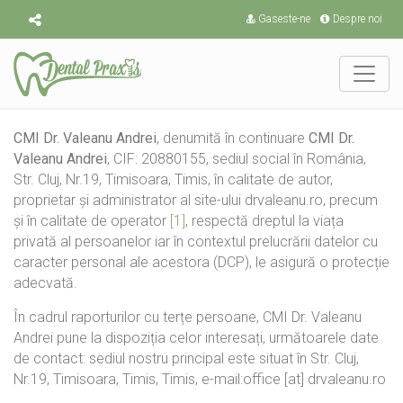
Gaseste-ne
Despre noi
CMI Dr. Valeanu Andrei
, denumită în continuare
CMI Dr.
Valeanu Andrei
, CIF: 20880155, sediul social în România,
Str. Cluj, Nr.19, Timisoara, Timis, în calitate de autor,
proprietar și administrator al site-ului drvaleanu.ro, precum
și în calitate de operator
[1]
, respectă dreptul la viața
privată al persoanelor iar în contextul prelucrării datelor cu
caracter personal ale acestora (DCP), le asigură o protecție
adecvată.
În cadrul raporturilor cu terțe persoane, CMI Dr. Valeanu
Andrei pune la dispoziția celor interesați, următoarele date
de contact: sediul nostru principal este situat în Str. Cluj,
Nr.19, Timisoara, Timis, Timis, e-mail:office [at] drvaleanu.ro