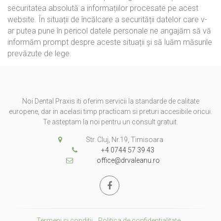
securitatea absolută a informațiilor procesate pe acest
website. În situații de încălcare a securității datelor care v-
ar putea pune în pericol datele personale ne angajăm să vă
informăm prompt despre aceste situații și să luăm măsurile
prevăzute de lege.
Noi Dental Praxis iti oferim servicii la standarde de calitate
europene, dar in acelasi timp practicam si preturi accesibile oricui.
Te asteptam la noi pentru un consult gratuit.
Str. Cluj, Nr.19, Timisoara
+4 0744 57 39 43
office@drvaleanu.ro
Termeni si conditii
Politica de confidentialitate