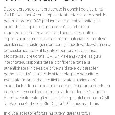
Datele personale sunt prelucrate în condiții de siguranță –
CMI Dr. Valeanu Andrei depune toate eforturile rezonabile
pentru a proteja DCP prelucrate pe acest website și a
procedat la implementarea de măsuri tehnice și
organizatorice adecvate privind securitatea datelor,
împotriva prelucrării sau a alterării neautorizate, împotriva
pierderii sau a distrugerii, precum și împotriva dezvăluirii și a
accesului neautorizat la datele personale transmise,
stocate sau prelucrate. CMI Dr. Valeanu Andrei asigură
integritatea, disponibilitatea, confidențialitatea și
autenticitatea în ceea ce privește datele cu caracter
personal, utilizând metode și tehnologii de securitate
avansate, împreună cu politici aplicate salariaților și
procedurilor de lucru pentru a proteja prelucrarea datelor cu
caracter personal, conform prevederilor legale în vigoare.
Acest website este găzduit in incinta punctului de lucru CMI
Dr. Valeanu Andrei din Str. Cluj, Nr.19, Timisoara, Timis.
În ciuda acestor eforturi, nu putem garanta totuși